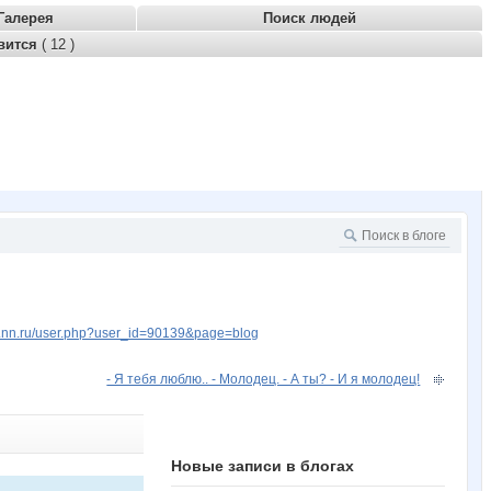
Галерея
Поиск людей
вится
( 12 )
w.nn.ru/user.php?user_id=90139&page=blog
- Я тебя люблю.. - Молодец. - А ты? - И я молодец!
Новые записи в блогах