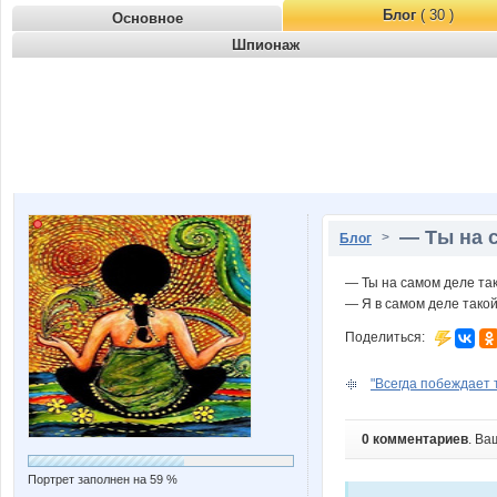
Блог
( 30 )
Основное
Шпионаж
— Ты на с
>
Блог
— Ты на самом деле та
— Я в самом деле такой
Поделиться:
"Всегда побеждает т
0 комментариев
. Ва
Портрет заполнен на 59 %