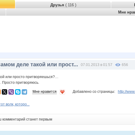
Друзья
( 116 )
Мне нра
амом деле такой или прост...
07.01.2013 в 01:57
656
кой или просто притворяешься?…
. Просто притворяюсь.
Мне нравится
Добавлено со страницы:
http://ww
от волк, которо...
ш комментарий станет первым