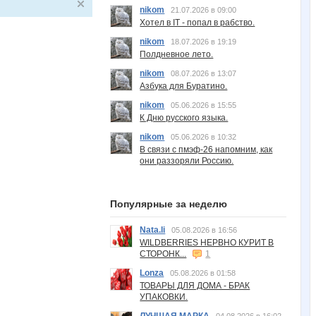
nikom
21.07.2026 в 09:00
Хотел в IT - попал в рабство.
nikom
18.07.2026 в 19:19
Полдневное лето.
nikom
08.07.2026 в 13:07
Азбука для Буратино.
nikom
05.06.2026 в 15:55
К Дню русского языка.
nikom
05.06.2026 в 10:32
В связи с пмэф-26 напомним, как
они раззоряли Россию.
Популярные за неделю
Nata.li
05.08.2026 в 16:56
WILDBERRIES НЕРВНО КУРИТ В
СТОРОНК...
1
Lonza
05.08.2026 в 01:58
ТОВАРЫ ДЛЯ ДОМА - БРАК
УПАКОВКИ.