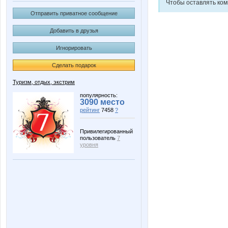
Чтобы оставлять ко
Отправить приватное сообщение
Добавить в друзья
Игнорировать
Сделать подарок
Туризм, отдых, экстрим
популярность:
3090 место
рейтинг
7458
?
Привилегированный
пользователь
7
уровня