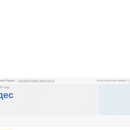
ранеЧудес
:
vstranechudes.www.nn.ru
пользователь имеет 
8 году
дес