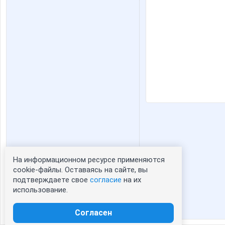
На информационном ресурсе применяются
Статистика портрета:
cookie-файлы. Оставаясь на сайте, вы
подтверждаете свое
согласие
на их
сейчас просматривают портрет - 0
использование.
зарегистрированные пользователи
посетившие портрет за 7 дней - 0
Согласен