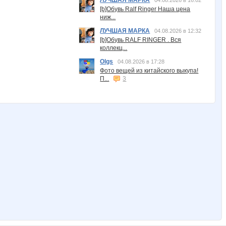
ЛУЧШАЯ МАРКА
04.08.2026 в 16:02
[b]Обувь Ralf Ringer Наша цена
ниж...
ЛУЧШАЯ МАРКА
04.08.2026 в 12:32
[b]Обувь RALF RINGER . Вся
коллекц...
Olgs
04.08.2026 в 17:28
Фото вещей из китайского выкупа!
П...
3