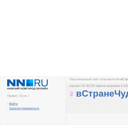
Персональный сайт пользователя
вСт
портрет № 90139 зарегистрирован в 200
вСтранеЧу
Привет, Гость !
-
Войти
-
Зарегистрироваться