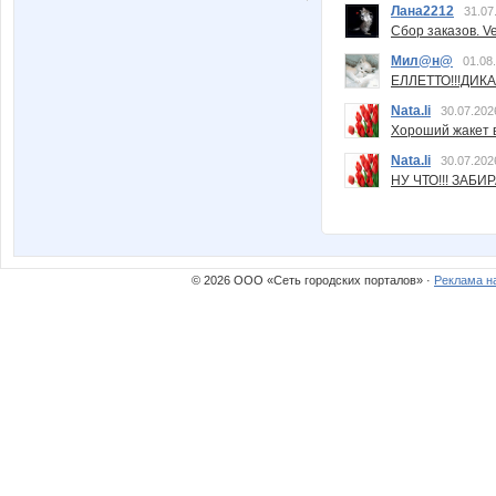
Лана2212
31.07
Сбор заказов. Ve
Мил@н@
01.08
ЕЛЛЕТТО!!!ДИК
Nata.li
30.07.202
Хороший жакет вс
Nata.li
30.07.202
НУ ЧТО!!! ЗАБИ
© 2026 ООО «Сеть городских порталов» ·
Реклама н