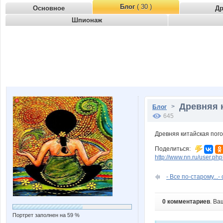
Блог
( 30 )
Основное
Д
Шпионаж
Древняя к
>
Блог
645
Древняя китайская пого
Поделиться:
http://www.nn.ru/user.
- Все по-старому...-
0 комментариев
. Ва
Портрет заполнен на 59 %