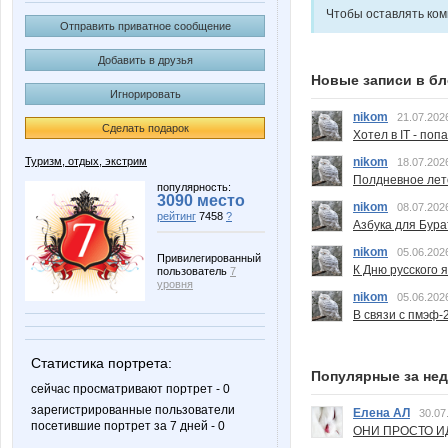
Чтобы оставлять ко
Отправить приватное сообщение
Добавить в друзья
Новые записи в бл
Игнорировать
nikom
21.07.202
Сделать подарок
Хотел в IT - поп
nikom
Туризм, отдых, экстрим
18.07.202
Полдневное лет
популярность:
3090 место
nikom
08.07.202
рейтинг
7458
?
Азбука для Бура
nikom
05.06.202
Привилегированный
К Дню русского 
пользователь
7
уровня
nikom
05.06.202
В связи с пмэф-
Статистика портрета:
Популярные за не
сейчас просматривают портрет - 0
зарегистрированные пользователи
Елена АЛ
30.07
посетившие портрет за 7 дней - 0
ОНИ ПРОСТО ИД